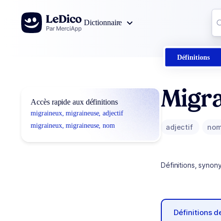
Aller au contenu
Co
Dictionnaire
0
r
Définitions
Migr
Accès rapide aux définitions
migraineux, migraineuse, adjectif
migraineux, migraineuse, nom
adjectif
no
Définitions, synon
Définitions 