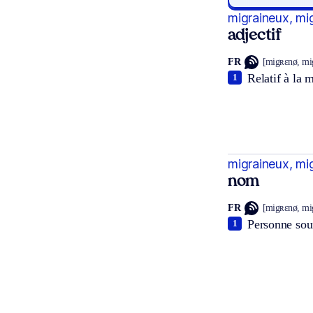
migraineux, mi
adjectif
FR
[migʀɛnø, mi
Relatif à la 
1
migraineux, mi
nom
FR
[migʀɛnø, mi
Personne sou
1