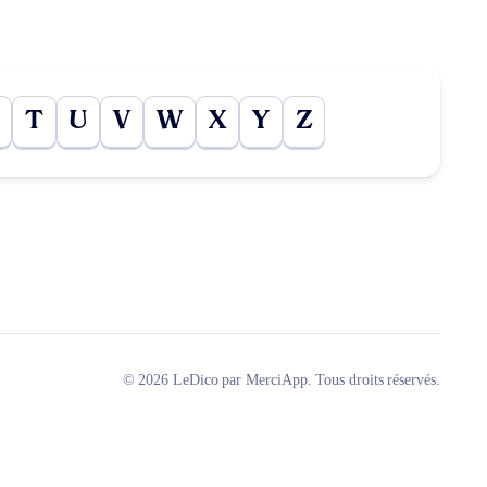
T
U
V
W
X
Y
Z
© 2026 LeDico par MerciApp. Tous droits réservés.