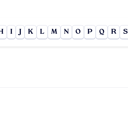
H
I
J
K
L
M
N
O
P
Q
R
S