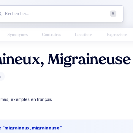
mmencez à chercher un mot dans le dictionnaire :
S
esults found.
Synonymes
Contraires
Locutions
Expressions
aineux, Migraineuse
m
ymes, exemples en français
de
“migraineux, migraineuse“