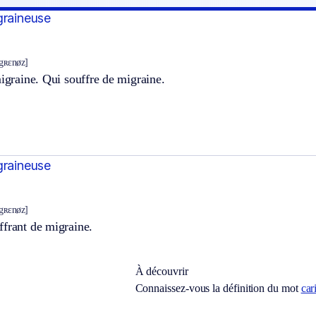
graineuse
gʀɛnøz]
migraine. Qui souffre de migraine.
graineuse
gʀɛnøz]
ffrant de migraine.
À découvrir
Connaissez-vous la définition du mot
car