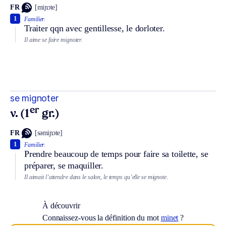
FR
[miɲɔte]
1
Familier.
Traiter qqn avec gentillesse, le dorloter.
Il aime se faire mignoter.
se mignoter
er
v. (1
gr.)
FR
[səmiɲɔte]
1
Familier.
Prendre beaucoup de temps pour faire sa toilette, se
préparer, se maquiller.
Il aimait l’attendre dans le salon, le temps qu’elle se mignote.
À découvrir
Connaissez-vous la définition du mot
minet
?