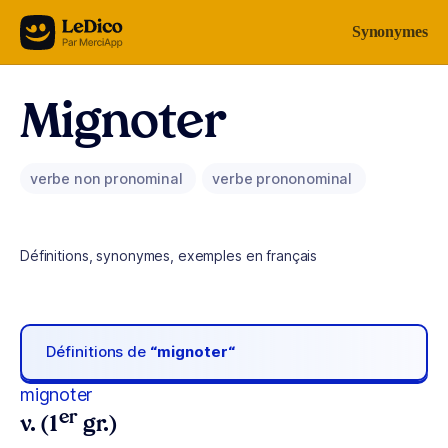
Aller au contenu
Synonymes
Mignoter
verbe non pronominal
verbe prononominal
Définitions, synonymes, exemples en français
Définitions de
“mignoter“
mignoter
er
v. (1
gr.)