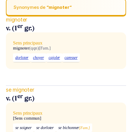
Synonymes de
“mignoter“
mignoter
er
v. (1
gr.)
Sens principaux
mignoter
(qqn)
[Fam.]
dorloter
choyer
cajoler
caresser
se mignoter
er
v. (1
gr.)
Sens principaux
[Sens commun]
se soigner
se dorloter
se bichonner
[Fam.]