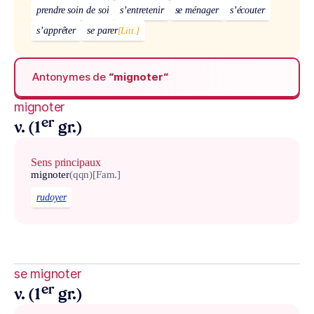
prendre soin de soi
s’entretenir
se ménager
s’écouter
s’apprêter
se parer
[Litt.]
Antonymes de
“mignoter“
mignoter
er
v. (1
gr.)
Sens principaux
mignoter
(qqn)
[Fam.]
rudoyer
se mignoter
er
v. (1
gr.)