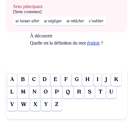
Sens principaux
[Sens commun]
se laisser aller
se négliger
se relâcher
s’oublier
À découvrir
Quelle est la définition du mot
évidoir
?
A
B
C
D
E
F
G
H
I
J
K
L
M
N
O
P
Q
R
S
T
U
V
W
X
Y
Z