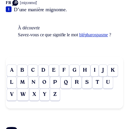
FR
[miɲɔnmɑ̃]
D’une manière mignonne.
1
À découvrir
Savez-vous ce que signifie le mot
blépharospasme
?
A
B
C
D
E
F
G
H
I
J
K
L
M
N
O
P
Q
R
S
T
U
V
W
X
Y
Z