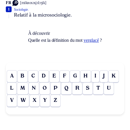
FR
[mikʀosɔsjɔlɔʒik]
1
Sociologie.
Relatif à la microsociologie.
À découvrir
Quelle est la définition du mot
verglacé
?
A
B
C
D
E
F
G
H
I
J
K
L
M
N
O
P
Q
R
S
T
U
V
W
X
Y
Z