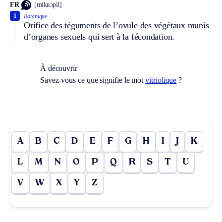
FR
[mikʀɔpil]
1
Botanique.
Orifice des téguments de l’ovule des végétaux munis
d’organes sexuels qui sert à la fécondation.
À découvrir
Savez-vous ce que signifie le mot
vitriolique
?
A
B
C
D
E
F
G
H
I
J
K
L
M
N
O
P
Q
R
S
T
U
V
W
X
Y
Z