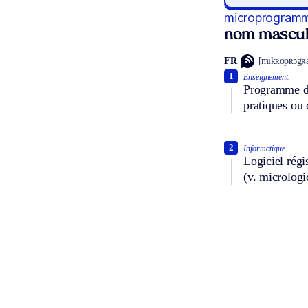
microprogram
nom mascul
FR
[mikʀopʀɔgʀ
1
Enseignement.
Programme de
pratiques ou 
2
Informatique.
Logiciel régi
(v. micrologi