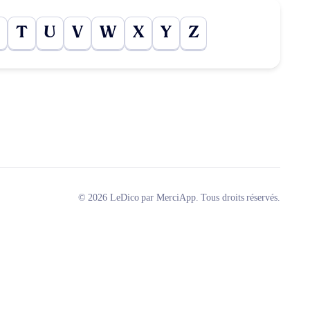
T
U
V
W
X
Y
Z
© 2026 LeDico par MerciApp. Tous droits réservés.