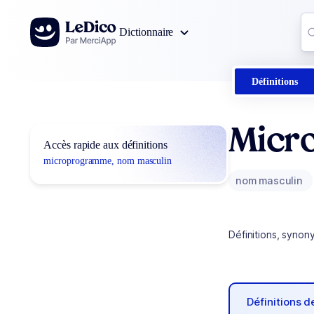
Aller au contenu
Co
Dictionnaire
0
r
Définitions
Micr
Accès rapide aux définitions
microprogramme, nom masculin
nom masculin
Définitions, synon
Définitions 