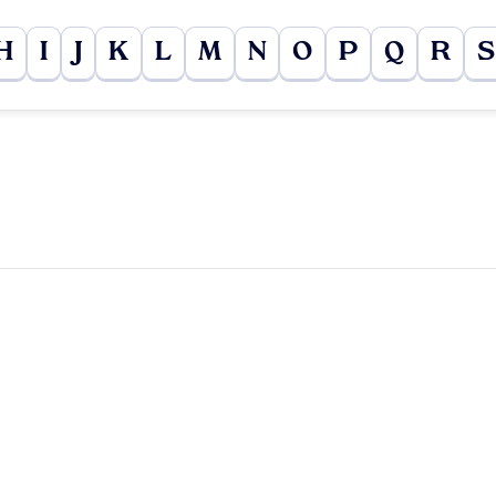
H
I
J
K
L
M
N
O
P
Q
R
S