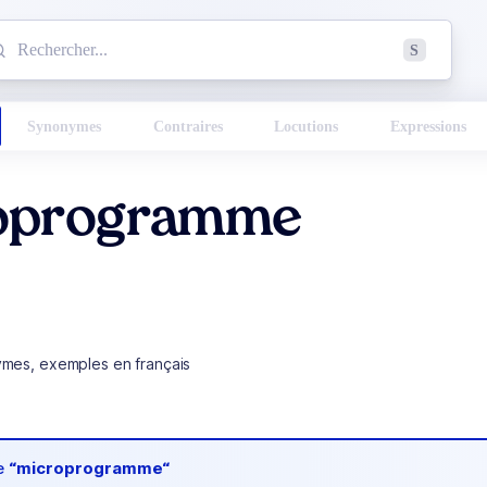
mmencez à chercher un mot dans le dictionnaire :
S
esults found.
Synonymes
Contraires
Locutions
Expressions
oprogramme
ymes, exemples en français
de
“microprogramme“