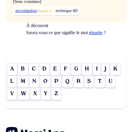
[Sens commun]
microblading
[Anglic.]
technique 6D
À découvrir
Savez-vous ce que signifie le mot
répartie
?
A
B
C
D
E
F
G
H
I
J
K
L
M
N
O
P
Q
R
S
T
U
V
W
X
Y
Z