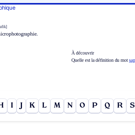
phique
afik]
microphotographie.
À découvrir
Quelle est la définition du mot
sa
H
I
J
K
L
M
N
O
P
Q
R
S