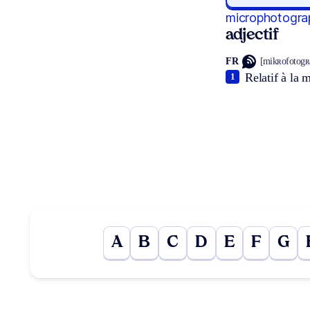
microphotogra
adjectif
FR
[mikʀofotogʀ
Relatif à la 
1
A
B
C
D
E
F
G