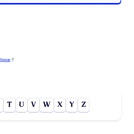
phique
?
T
U
V
W
X
Y
Z