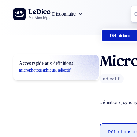
Aller au contenu
Co
Dictionnaire
0
r
Définitions
Micr
Accès rapide aux définitions
microphotographique, adjectif
adjectif
Définitions, synon
Définitions 