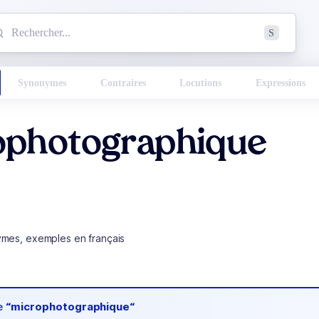
mmencez à chercher un mot dans le dictionnaire :
S
esults found.
Synonymes
Contraires
Locutions
Expressions
ophotographique
ymes, exemples en français
de
“microphotographique“