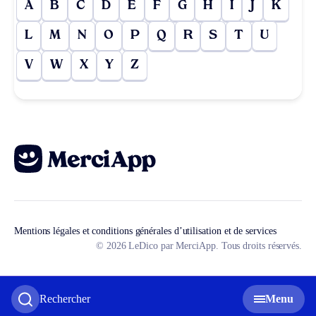
A
B
C
D
E
F
G
H
I
J
K
L
M
N
O
P
Q
R
S
T
U
V
W
X
Y
Z
Mentions légales et conditions générales d’utilisation et de services
© 2026 LeDico par MerciApp. Tous droits réservés.
Rechercher
Menu