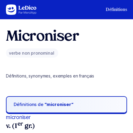
Aller au contenu
Définitions
Microniser
verbe non pronominal
Définitions, synonymes, exemples en français
Définitions de
“microniser“
microniser
er
v. (1
gr.)