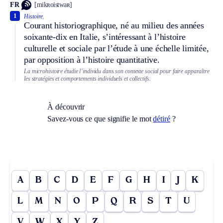
FR
[mikʀoistwaʀ]
1
Histoire.
Courant historiographique, né au milieu des années
soixante-dix en Italie, s’intéressant à l’histoire
culturelle et sociale par l’étude à une échelle limitée,
par opposition à l’histoire quantitative.
La microhistoire étudie l’individu dans son contexte social pour faire apparaître
les stratégies et comportements individuels et collectifs.
À découvrir
Savez-vous ce que signifie le mot
détiré
?
A
B
C
D
E
F
G
H
I
J
K
L
M
N
O
P
Q
R
S
T
U
V
W
X
Y
Z