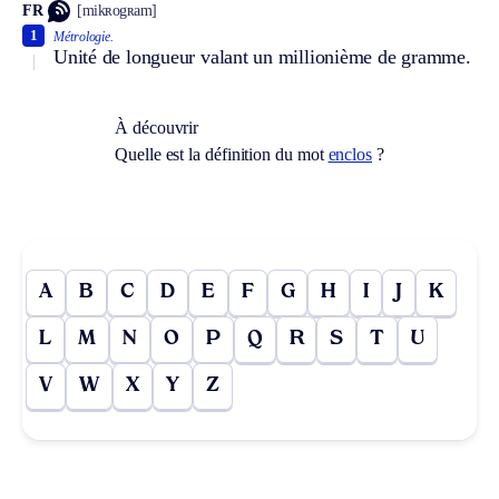
FR
[mikʀogʀam]
1
Métrologie.
Unité de longueur valant un millionième de gramme.
À découvrir
Quelle est la définition du mot
enclos
?
A
B
C
D
E
F
G
H
I
J
K
L
M
N
O
P
Q
R
S
T
U
V
W
X
Y
Z