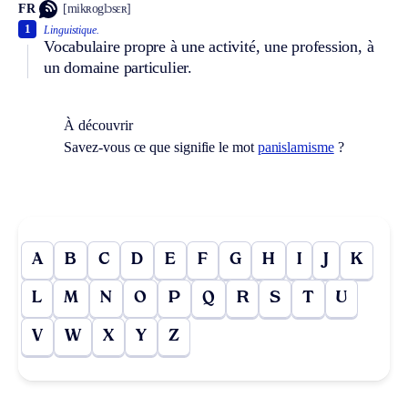
FR
[mikʀoglɔsɛʀ]
1
Linguistique.
Vocabulaire propre à une activité, une profession, à
un domaine particulier.
À découvrir
Savez-vous ce que signifie le mot
panislamisme
?
A
B
C
D
E
F
G
H
I
J
K
L
M
N
O
P
Q
R
S
T
U
V
W
X
Y
Z