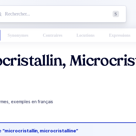
mmencez à chercher un mot dans le dictionnaire :
S
esults found.
Synonymes
Contraires
Locutions
Expressions
cristallin, Microcris
ymes, exemples en français
de
“microcristallin, microcristalline“