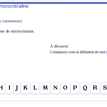
 microcristalline
̃, mikʀokʀistalin]
se de microcristaux.
À découvrir
Connaissez-vous la définition du mot
H
I
J
K
L
M
N
O
P
Q
R
S