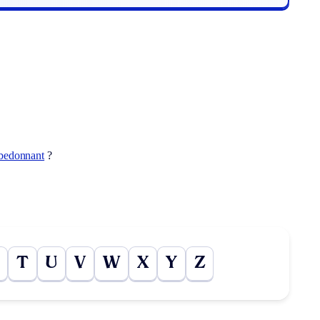
bedonnant
?
T
U
V
W
X
Y
Z