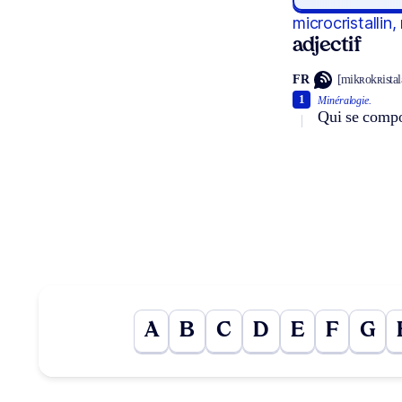
microcristallin,
adjectif
FR
[mikʀokʀistalɛ
1
Minéralogie.
Qui se compo
A
B
C
D
E
F
G