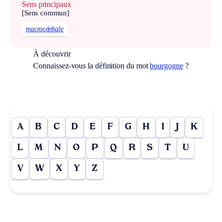
Sens principaux
[Sens commun]
macrocéphale
À découvrir
Connaissez-vous la définition du mot
bourgogne
?
A
B
C
D
E
F
G
H
I
J
K
L
M
N
O
P
Q
R
S
T
U
V
W
X
Y
Z