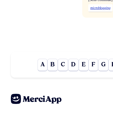
microblogging
A
B
C
D
E
F
G