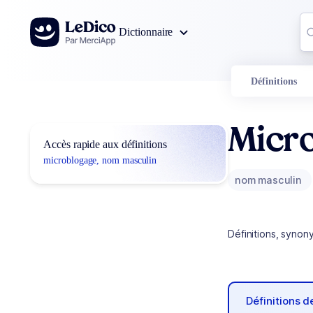
Aller au contenu
Co
Dictionnaire
0
r
Définitions
Micr
Accès rapide aux définitions
microblogage, nom masculin
nom masculin
Définitions, synon
Définitions 