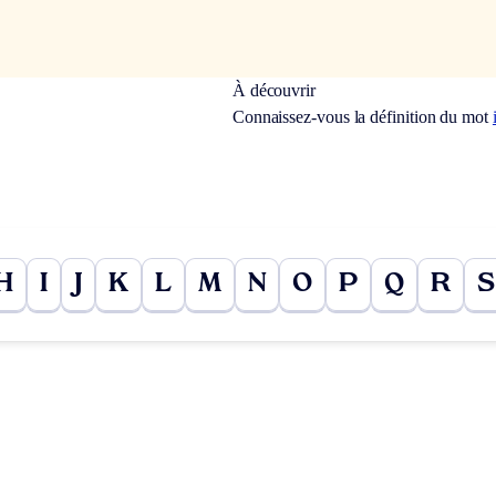
À découvrir
Connaissez-vous la définition du mot
H
I
J
K
L
M
N
O
P
Q
R
S