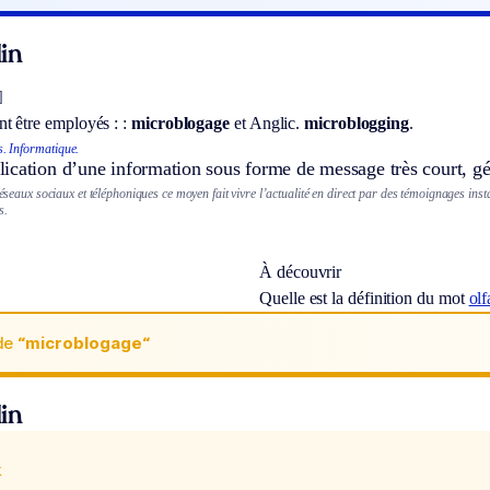
in
]
t être employés : :
microblogage
et
Anglic.
microblogging
.
s.
Informatique.
ication d’une information sous forme de message très court, gé
 réseaux sociaux et téléphoniques ce moyen fait vivre l’actualité en direct par des témoignages in
s.
À découvrir
Quelle est la définition du mot
olf
de
“microblogage“
in
x