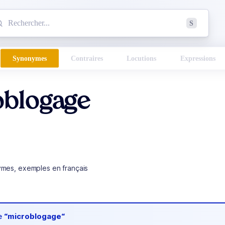
mmencez à chercher un mot dans le dictionnaire :
S
esults found.
Synonymes
Contraires
Locutions
Expressions
oblogage
ymes, exemples en français
de
“microblogage“