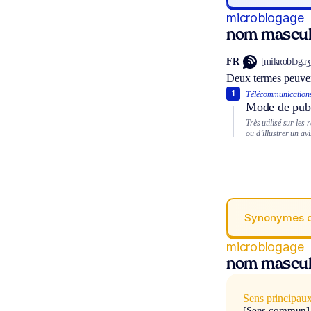
microblogage
nom mascul
FR
[mikʀoblɔgaʒ
Deux termes peuven
1
Télécommunication
Mode de publ
Très utilisé sur les
ou d’illustrer un avi
Synonymes 
microblogage
nom mascul
Sens principau
[Sens commun]