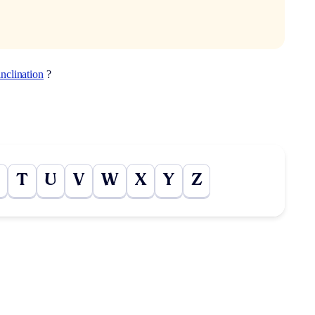
inclination
?
T
U
V
W
X
Y
Z