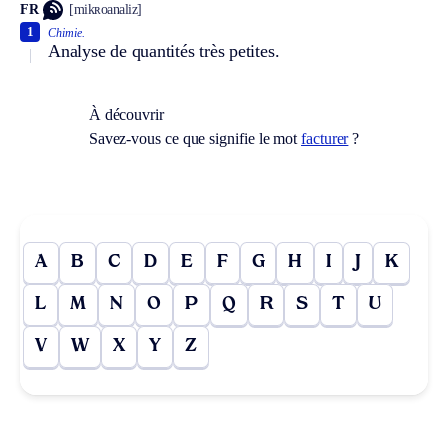
FR
[mikʀoanaliz]
1
Chimie.
Analyse de quantités très petites.
À découvrir
Savez-vous ce que signifie le mot
facturer
?
A
B
C
D
E
F
G
H
I
J
K
L
M
N
O
P
Q
R
S
T
U
V
W
X
Y
Z