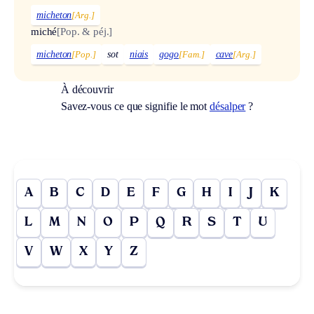
micheton
[Arg.]
miché
[Pop. & péj.]
micheton
[Pop.]
sot
niais
gogo
[Fam.]
cave
[Arg.]
À découvrir
Savez-vous ce que signifie le mot
désalper
?
A
B
C
D
E
F
G
H
I
J
K
L
M
N
O
P
Q
R
S
T
U
V
W
X
Y
Z