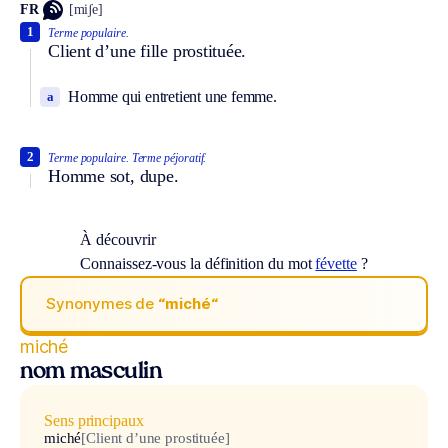
FR
[miʃe]
1
Terme populaire.
Client d’une fille prostituée.
Homme qui entretient une femme.
a
2
Terme populaire.
Terme péjoratif.
Homme sot, dupe.
À découvrir
Connaissez-vous la définition du mot
févette
?
Synonymes de
“miché“
miché
nom masculin
Sens principaux
miché
[Client d’une prostituée]