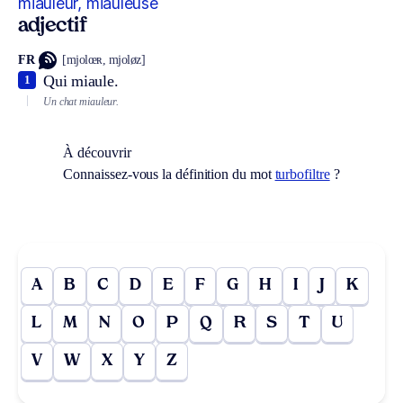
miauleur, miauleuse
adjectif
FR
[mjolœʀ, mjoløz]
Qui miaule.
1
Un chat miauleur.
À découvrir
Connaissez-vous la définition du mot
turbofiltre
?
A
B
C
D
E
F
G
H
I
J
K
L
M
N
O
P
Q
R
S
T
U
V
W
X
Y
Z