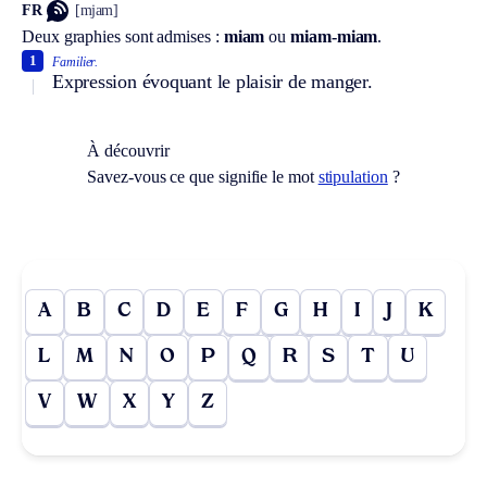
FR
[mjam]
Deux graphies sont admises :
miam
ou
miam-miam
.
1
Familier.
Expression évoquant le plaisir de manger.
À découvrir
Savez-vous ce que signifie le mot
stipulation
?
A
B
C
D
E
F
G
H
I
J
K
L
M
N
O
P
Q
R
S
T
U
V
W
X
Y
Z