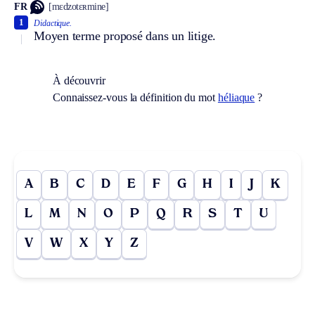
FR
[mɛdzotɛʀmine]
1
Didactique.
Moyen terme proposé dans un litige.
À découvrir
Connaissez-vous la définition du mot
héliaque
?
A
B
C
D
E
F
G
H
I
J
K
L
M
N
O
P
Q
R
S
T
U
V
W
X
Y
Z