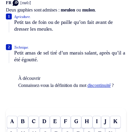
FR
[mølɔ̃]
Deux graphies sont admises :
meulon
ou
mulon
.
1
Agriculture.
Petit tas de foin ou de paille qu’on fait avant de
dresser les meules.
2
Technique.
Petit amas de sel tiré d’un marais salant, après qu’il a
été égoutté.
À découvrir
Connaissez-vous la définition du mot
discontinuité
?
A
B
C
D
E
F
G
H
I
J
K