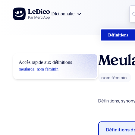
Aller au contenu
Co
Dictionnaire
0
r
Définitions
Meul
Accès rapide aux définitions
meularde, nom féminin
nom féminin
Définitions, synon
Définitions 