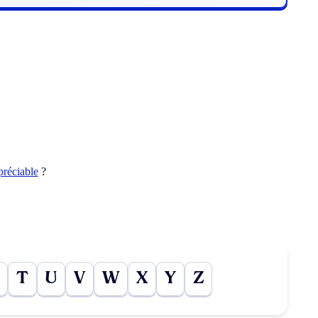
préciable
?
T
U
V
W
X
Y
Z