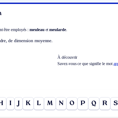
n
t être employés :
meuleau
et
meularde
.
dre, de dimension moyenne.
À découvrir
Savez-vous ce que signifie le mot
ap
H
I
J
K
L
M
N
O
P
Q
R
S