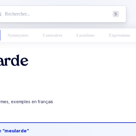
mmencez à chercher un mot dans le dictionnaire :
S
esults found.
Synonymes
Contraires
Locutions
Expressions
arde
ymes, exemples en français
de
“meularde“