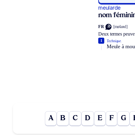
meularde
nom fémini
FR
[mølaʀd]
Deux termes peuven
1
Technique.
Meule à mou
A
B
C
D
E
F
G