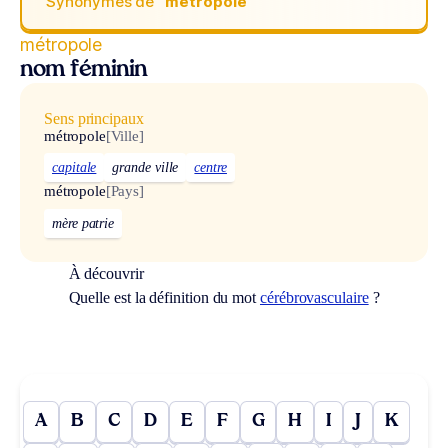
Synonymes de
“métropole“
métropole
nom féminin
Sens principaux
métropole
[Ville]
capitale
grande ville
centre
métropole
[Pays]
mère patrie
À découvrir
Quelle est la définition du mot
cérébrovasculaire
?
A
B
C
D
E
F
G
H
I
J
K