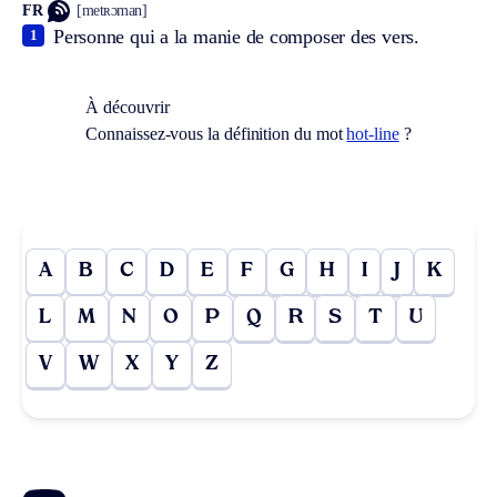
FR
[metʀɔman]
Personne qui a la manie de composer des vers.
1
À découvrir
Connaissez-vous la définition du mot
hot-line
?
A
B
C
D
E
F
G
H
I
J
K
L
M
N
O
P
Q
R
S
T
U
V
W
X
Y
Z