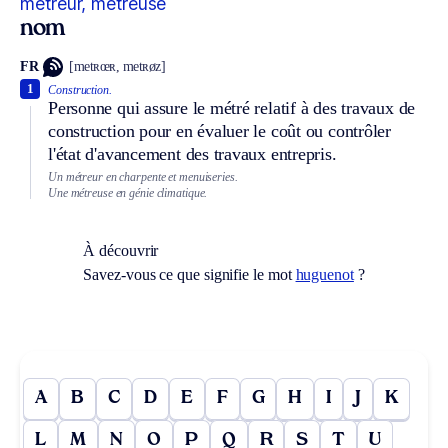
métreur, métreuse
nom
FR
[metʀœʀ, metʀøz]
1
Construction.
Personne qui assure le métré relatif à des travaux de
construction pour en évaluer le coût ou contrôler
l'état d'avancement des travaux entrepris.
Un métreur en charpente et menuiseries.
Une métreuse en génie climatique.
À découvrir
Savez-vous ce que signifie le mot
huguenot
?
A
B
C
D
E
F
G
H
I
J
K
L
M
N
O
P
Q
R
S
T
U