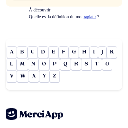
À découvrir
Quelle est la définition du mot
raplatir
?
A
B
C
D
E
F
G
H
I
J
K
L
M
N
O
P
Q
R
S
T
U
V
W
X
Y
Z