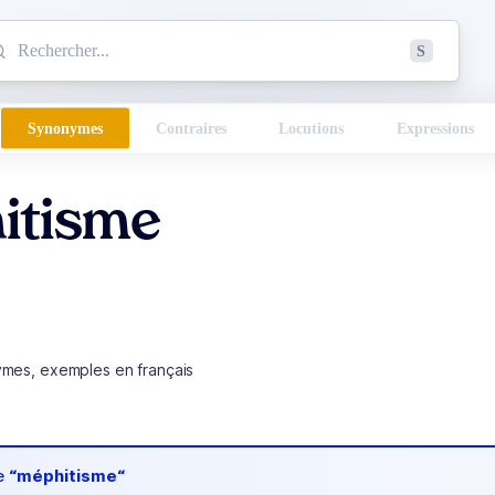
mmencez à chercher un mot dans le dictionnaire :
S
esults found.
Synonymes
Contraires
Locutions
Expressions
itisme
ymes, exemples en français
de
“méphitisme“