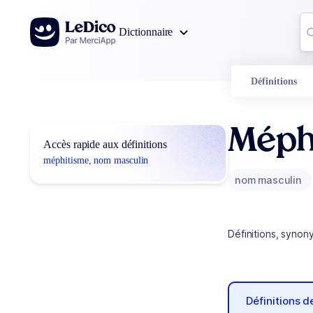
Aller au contenu
Co
Dictionnaire
0
r
Définitions
Méph
Accès rapide aux définitions
méphitisme, nom masculin
nom masculin
Définitions, synon
Définitions 