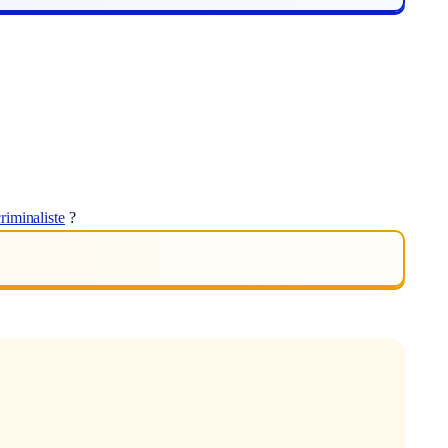
riminaliste
?