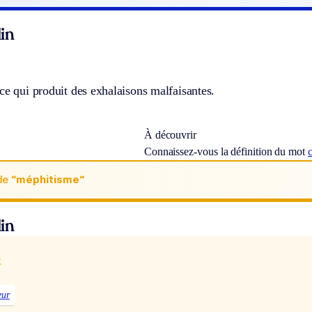
in
ce qui produit des exhalaisons malfaisantes.
À découvrir
Connaissez-vous la définition du mot
c
de
“méphitisme“
in
x
eur