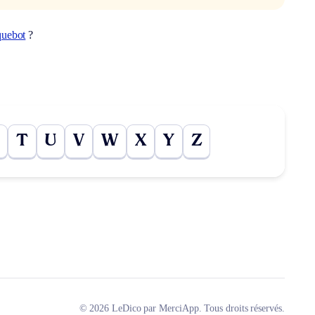
quebot
?
T
U
V
W
X
Y
Z
© 2026 LeDico par MerciApp. Tous droits réservés.