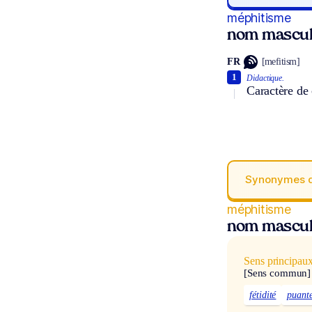
méphitisme
nom mascul
FR
[mefitism]
1
Didactique.
Caractère de 
Synonymes 
méphitisme
nom mascul
Sens principau
[Sens commun]
fétidité
puant