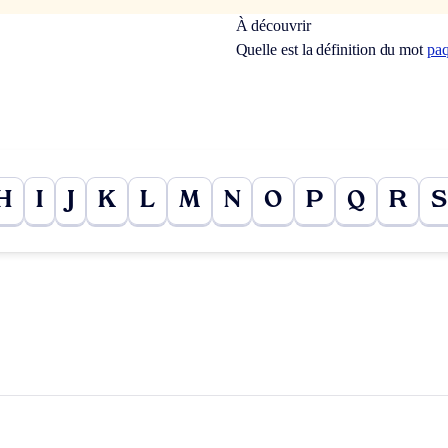
À découvrir
Quelle est la définition du mot
pa
H
I
J
K
L
M
N
O
P
Q
R
S