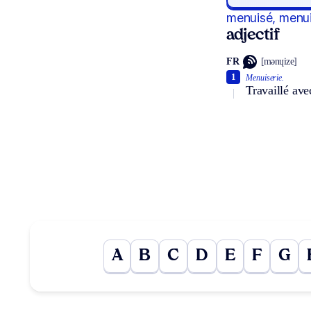
menuisé, menu
adjectif
FR
[mənɥize]
1
Menuiserie.
Travaillé ave
A
B
C
D
E
F
G