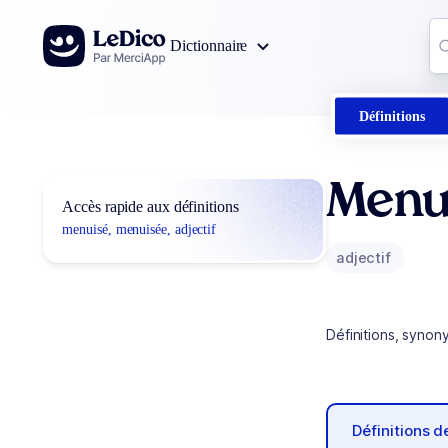
Aller au contenu
Co
Dictionnaire
0
r
Définitions
Menu
Accès rapide aux définitions
menuisé, menuisée, adjectif
adjectif
Définitions, synon
Définitions 