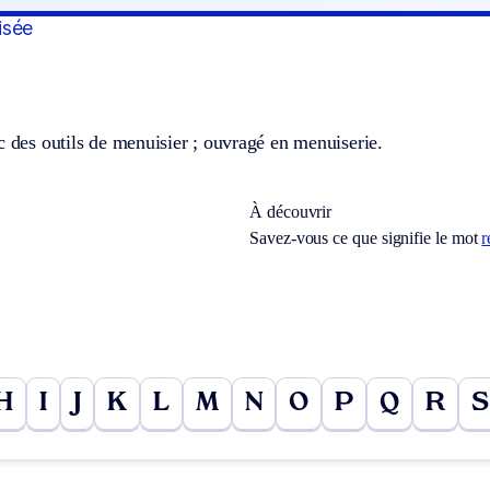
isée
c des outils de menuisier ; ouvragé en menuiserie.
À découvrir
Savez-vous ce que signifie le mot
r
H
I
J
K
L
M
N
O
P
Q
R
S