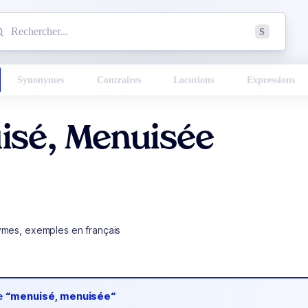
mmencez à chercher un mot dans le dictionnaire :
S
esults found.
Synonymes
Contraires
Locutions
Expressions
isé, Menuisée
ymes, exemples en français
de
“menuisé, menuisée“