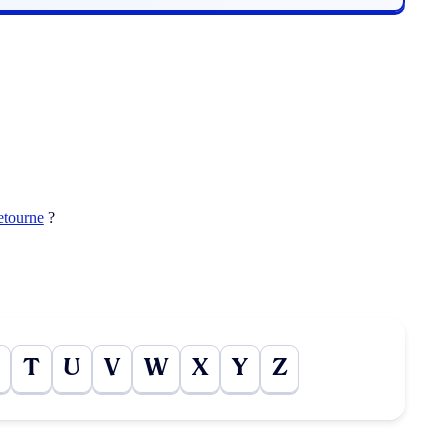
etourne
?
T
U
V
W
X
Y
Z