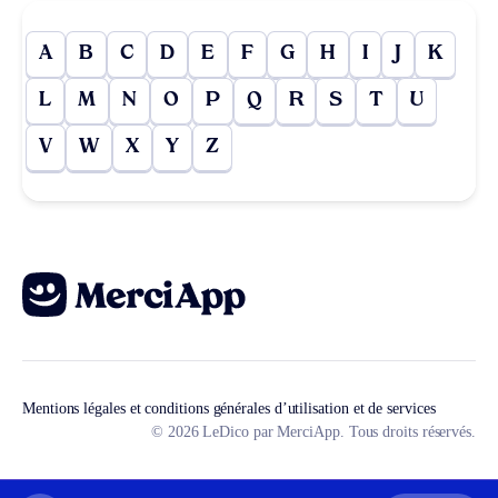
A
B
C
D
E
F
G
H
I
J
K
L
M
N
O
P
Q
R
S
T
U
V
W
X
Y
Z
Mentions légales et conditions générales d’utilisation et de services
© 2026 LeDico par MerciApp. Tous droits réservés.