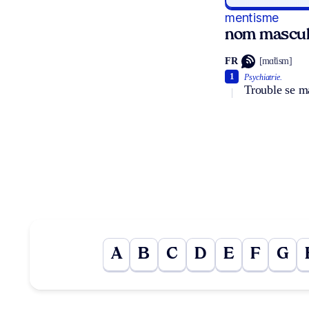
mentisme
nom mascul
FR
[mɑ̃tism]
1
Psychiatrie.
Trouble se ma
A
B
C
D
E
F
G