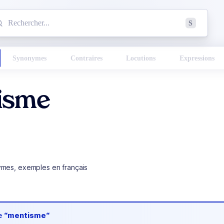
mmencez à chercher un mot dans le dictionnaire :
S
esults found.
Synonymes
Contraires
Locutions
Expressions
isme
ymes, exemples en français
de
“mentisme“