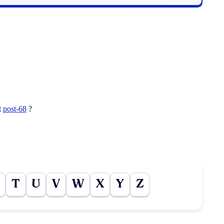
t
post-68
?
T
U
V
W
X
Y
Z