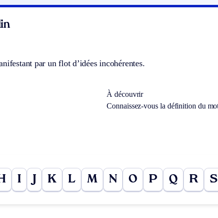
in
nifestant par un flot d’idées incohérentes.
À découvrir
Connaissez-vous la définition du mo
H
I
J
K
L
M
N
O
P
Q
R
S