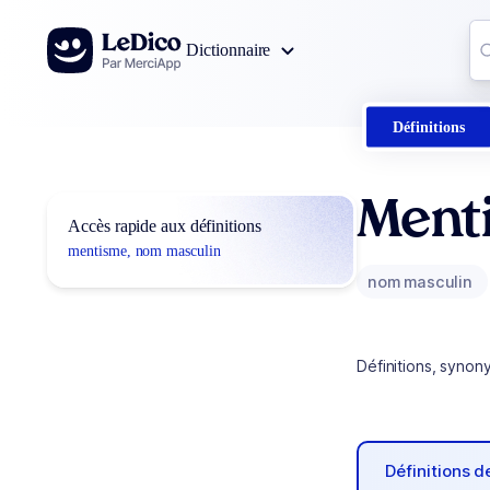
Aller au contenu
Co
Dictionnaire
0
r
Définitions
Ment
Accès rapide aux définitions
mentisme, nom masculin
nom masculin
Définitions, synon
Définitions 