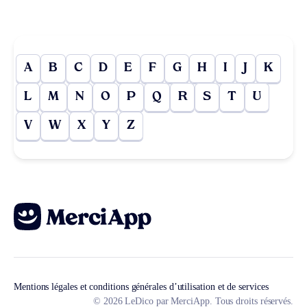
A
B
C
D
E
F
G
H
I
J
K
L
M
N
O
P
Q
R
S
T
U
V
W
X
Y
Z
Mentions légales et conditions générales d’utilisation et de services
© 2026 LeDico par MerciApp. Tous droits réservés.