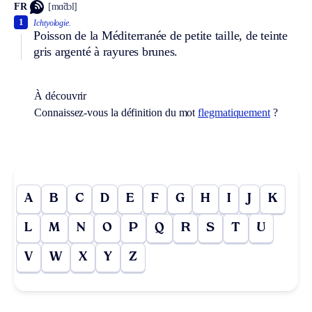
FR
[mɑ̃dɔl]
1
Ichtyologie.
Poisson de la Méditerranée de petite taille, de teinte
gris argenté à rayures brunes.
À découvrir
Connaissez-vous la définition du mot
flegmatiquement
?
A
B
C
D
E
F
G
H
I
J
K
L
M
N
O
P
Q
R
S
T
U
V
W
X
Y
Z