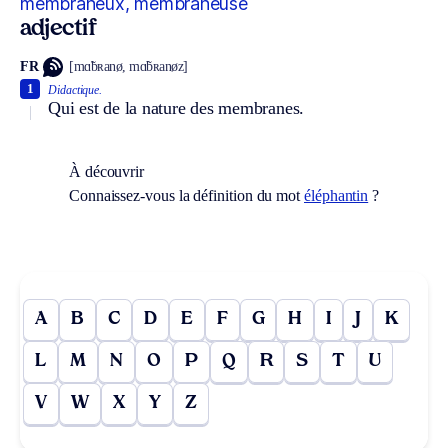
membraneux, membraneuse
adjectif
FR
[mɑ̃bʀanø, mɑ̃bʀanøz]
1
Didactique.
Qui est de la nature des membranes.
À découvrir
Connaissez-vous la définition du mot
éléphantin
?
A
B
C
D
E
F
G
H
I
J
K
L
M
N
O
P
Q
R
S
T
U
V
W
X
Y
Z