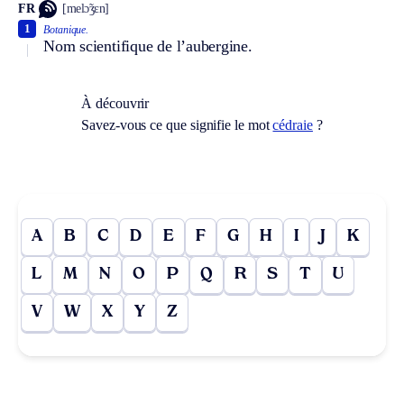
FR
[melɔ̃ʒɛn]
1
Botanique.
Nom scientifique de l’aubergine.
À découvrir
Savez-vous ce que signifie le mot
cédraie
?
A
B
C
D
E
F
G
H
I
J
K
L
M
N
O
P
Q
R
S
T
U
V
W
X
Y
Z