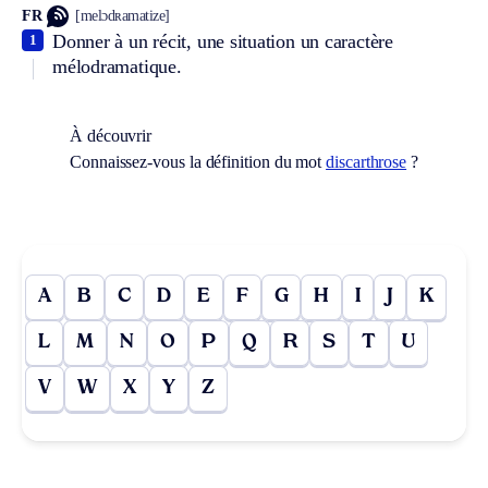
FR
[melɔdʀamatize]
Donner à un récit, une situation un caractère
1
mélodramatique.
À découvrir
Connaissez-vous la définition du mot
discarthrose
?
A
B
C
D
E
F
G
H
I
J
K
L
M
N
O
P
Q
R
S
T
U
V
W
X
Y
Z