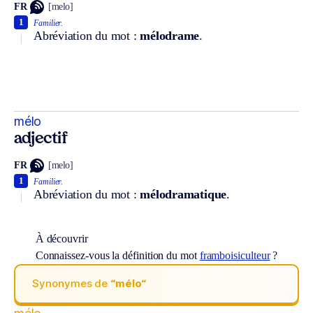
FR
[melo]
1
Familier.
Abréviation du mot :
mélodrame
.
mélo
adjectif
FR
[melo]
1
Familier.
Abréviation du mot :
mélodramatique
.
À découvrir
Connaissez-vous la définition du mot
framboisiculteur
?
Synonymes de
“mélo“