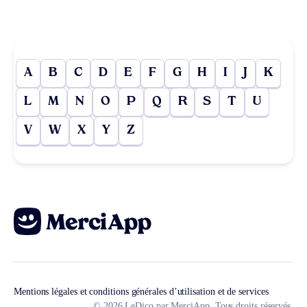
A
B
C
D
E
F
G
H
I
J
K
L
M
N
O
P
Q
R
S
T
U
V
W
X
Y
Z
Mentions légales et conditions générales d’utilisation et de services
© 2026 LeDico par MerciApp. Tous droits réservés.