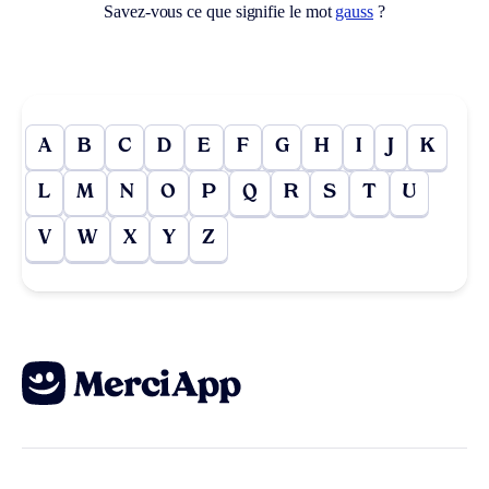
Savez-vous ce que signifie le mot
gauss
?
A
B
C
D
E
F
G
H
I
J
K
L
M
N
O
P
Q
R
S
T
U
V
W
X
Y
Z