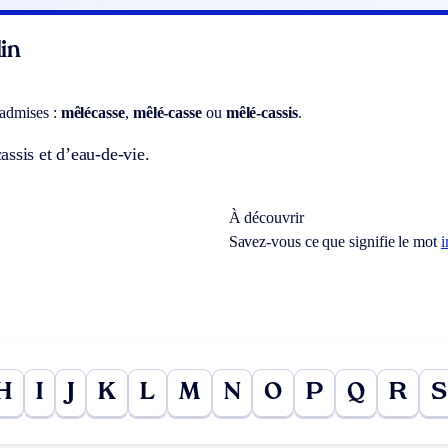
in
 admises :
mêlécasse
,
mêlé-casse
ou
mêlé-cassis
.
ssis et d’eau-de-vie.
À découvrir
Savez-vous ce que signifie le mot
i
H
I
J
K
L
M
N
O
P
Q
R
S