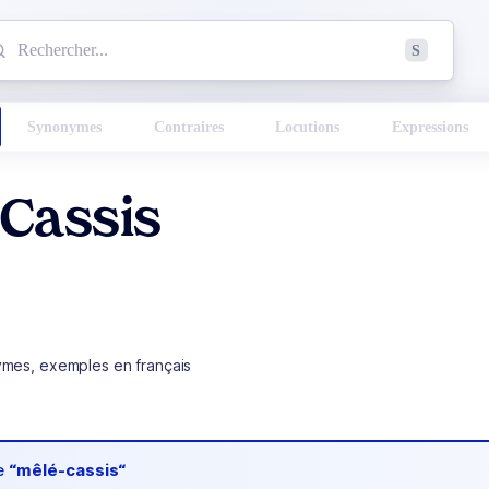
mmencez à chercher un mot dans le dictionnaire :
S
esults found.
Synonymes
Contraires
Locutions
Expressions
-Cassis
ymes, exemples en français
de
“mêlé-cassis“