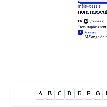
mêlé-cassis
nom mascul
FR
[melekasis]
Trois graphies sont
1
Spiritueux.
Mélange de ca
A
B
C
D
E
F
G