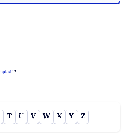
mplosif
?
T
U
V
W
X
Y
Z