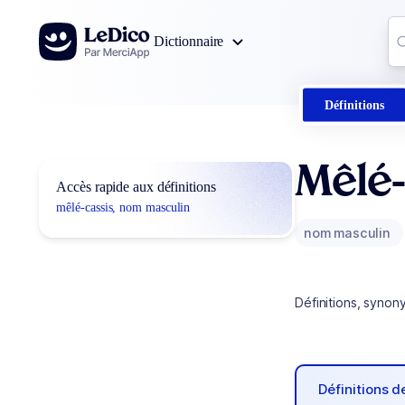
Aller au contenu
Co
Dictionnaire
0
r
Définitions
Mêlé
Accès rapide aux définitions
mêlé-cassis, nom masculin
nom masculin
Définitions, synon
Définitions 