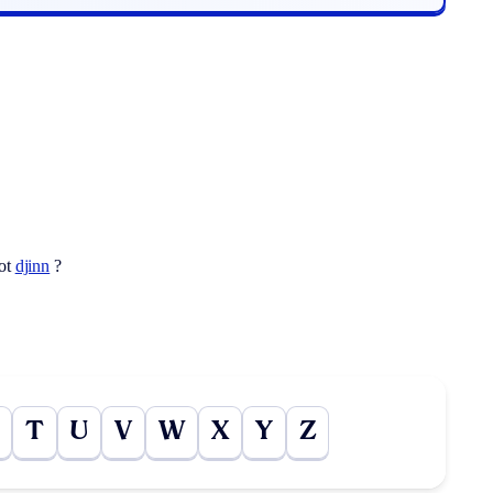
mot
djinn
?
T
U
V
W
X
Y
Z