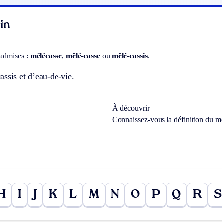
in
 admises :
mêlécasse
,
mêlé-casse
ou
mêlé-cassis
.
ssis et d’eau-de-vie.
À découvrir
Connaissez-vous la définition du 
H
I
J
K
L
M
N
O
P
Q
R
S