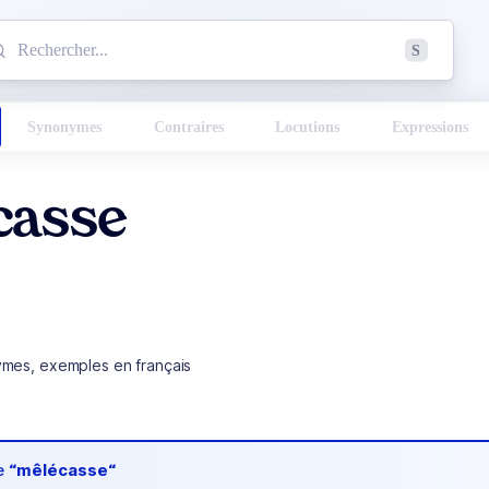
mmencez à chercher un mot dans le dictionnaire :
S
esults found.
Synonymes
Contraires
Locutions
Expressions
casse
ymes, exemples en français
de
“mêlécasse“