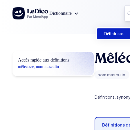
Aller au contenu
Co
Dictionnaire
0
r
Définitions
Mêlé
Accès rapide aux définitions
mêlécasse, nom masculin
nom masculin
Définitions, synon
Définitions 