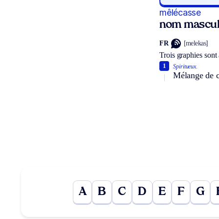
mêlécasse
nom mascul
FR
[melekas]
Trois graphies sont
1
Spiritueux.
Mélange de ca
A
B
C
D
E
F
G