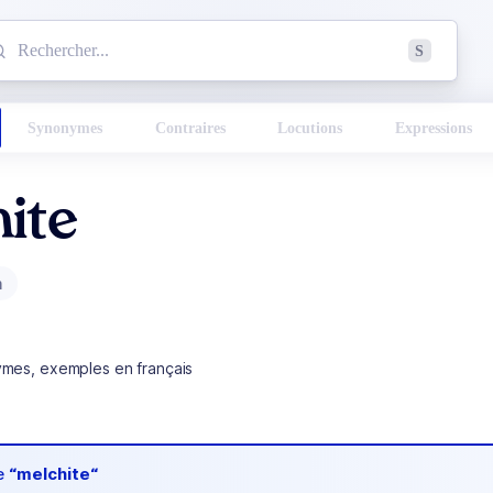
mmencez à chercher un mot dans le dictionnaire :
S
esults found.
Synonymes
Contraires
Locutions
Expressions
ite
m
ymes, exemples en français
de
“melchite“