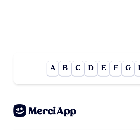
A
B
C
D
E
F
G