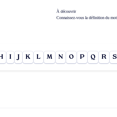
À découvrir
Connaissez-vous la définition du mo
H
I
J
K
L
M
N
O
P
Q
R
S