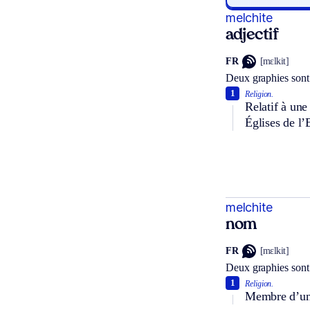
melchite
adjectif
FR
[mɛlkit]
Deux graphies sont
1
Religion.
Relatif à une
Églises de l’
melchite
nom
FR
[mɛlkit]
Deux graphies sont
1
Religion.
Membre d’un