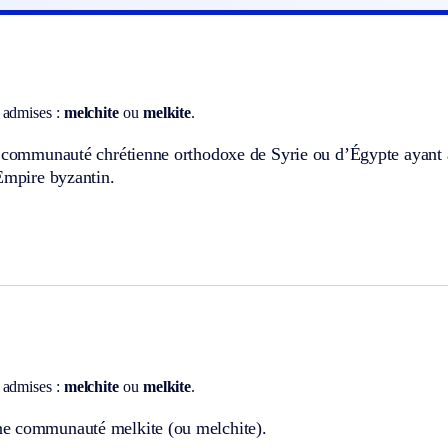
 admises :
melchite
ou
melkite
.
 communauté chrétienne orthodoxe de Syrie ou d’Égypte ayant ado
Empire byzantin.
 admises :
melchite
ou
melkite
.
e communauté melkite (ou melchite).