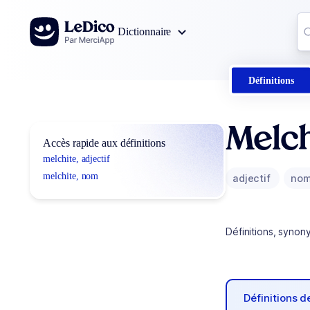
Aller au contenu
Co
Dictionnaire
0
r
Définitions
Melch
Accès rapide aux définitions
melchite, adjectif
melchite, nom
adjectif
no
Définitions, synon
Définitions 