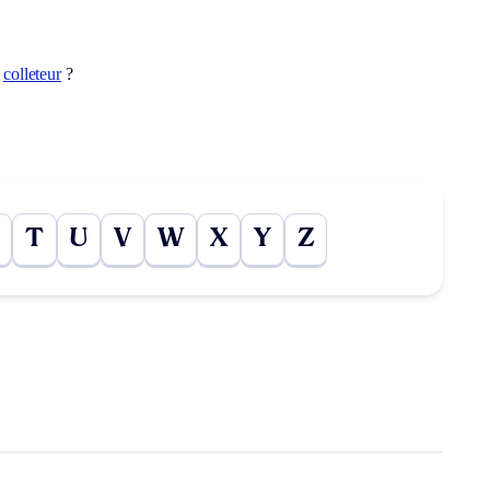
t
colleteur
?
T
U
V
W
X
Y
Z