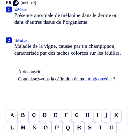
FR
[melanoz]
1
Médecine.
Présence anormale de mélanine dans le derme ou
dans d’autres tissus de l’organisme.
2
Viticulture.
Maladie de la vigne, causée par un champignon,
caractérisée par des taches colorées sur les feuilles.
À découvrir
Connaissez-vous la définition du mot
tragicomédie
?
A
B
C
D
E
F
G
H
I
J
K
L
M
N
O
P
Q
R
S
T
U