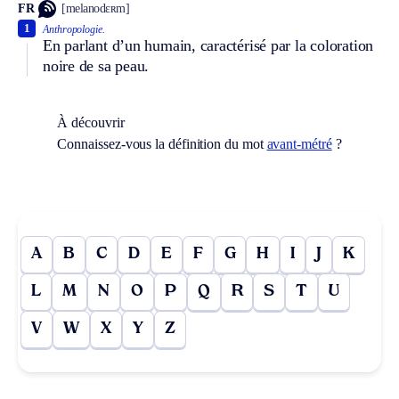
FR
[melanodɛʀm]
1
Anthropologie.
En parlant d’un humain, caractérisé par la coloration
noire de sa peau.
À découvrir
Connaissez-vous la définition du mot
avant-métré
?
A
B
C
D
E
F
G
H
I
J
K
L
M
N
O
P
Q
R
S
T
U
V
W
X
Y
Z