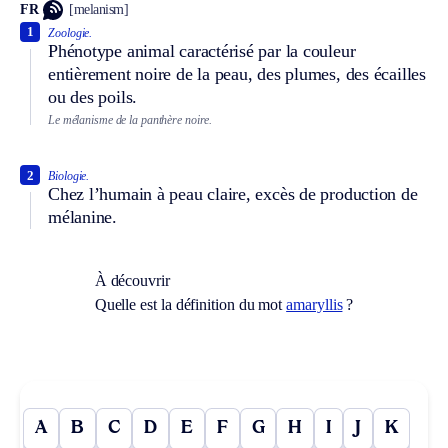
FR
[melanism]
1
Zoologie.
Phénotype animal caractérisé par la couleur
entièrement noire de la peau, des plumes, des écailles
ou des poils.
Le mélanisme de la panthère noire.
2
Biologie.
Chez l’humain à peau claire, excès de production de
mélanine.
À découvrir
Quelle est la définition du mot
amaryllis
?
A
B
C
D
E
F
G
H
I
J
K