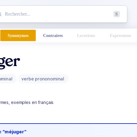
mmencez à chercher un mot dans le dictionnaire :
S
esults found.
Synonymes
Contraires
Locutions
Expressions
ger
ominal
verbe prononominal
ymes, exemples en français
de
“méjuger“