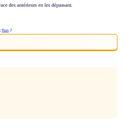
race des antérieurs en les dépassant.
t
flan
?