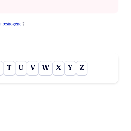
énœstrogène
?
T
U
V
W
X
Y
Z