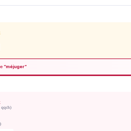
x
de
“méjuger“
x
 qqch)
)