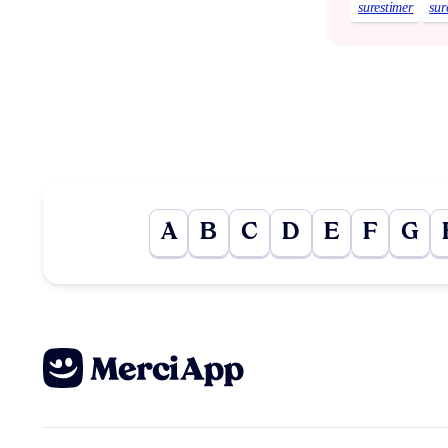
surestimer
sur
A
B
C
D
E
F
G