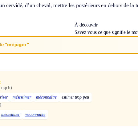
un cervidé, d’un cheval, mettre les postérieurs en dehors de la t
À découvrir
Savez-vous ce que signifie le mo
de
“méjuger“
x
 qqch)
riser
mésestimer
méconnaître
estimer trop peu
)
mésestimer
méconnaître