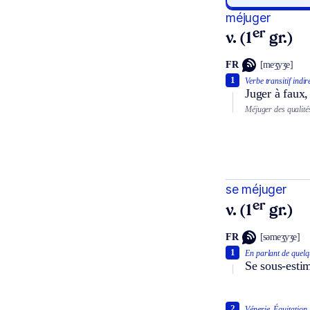
méjuger
er
v. (1
gr.)
FR
[meʒyʒe]
1
Verbe transitif indir
Juger à faux,
Méjuger des qualité
se méjuger
er
v. (1
gr.)
FR
[səmeʒyʒe]
1
En parlant de quelq
Se sous-estim
2
Vénerie.
Équitation.