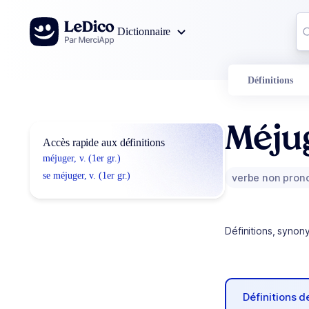
Aller au contenu
Co
Dictionnaire
0
r
Définitions
Méju
Accès rapide aux définitions
méjuger, v. (1er gr.)
se méjuger, v. (1er gr.)
verbe non pron
Définitions, synon
Définitions 