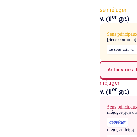
se méjuger
er
v. (1
gr.)
Sens principau
[Sens commun]
se sous-estimer
Antonymes 
méjuger
er
v. (1
gr.)
Sens principau
méjuger
(qqn ou
apprécier
méjuger de
(qqn