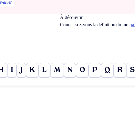
évaluer
À découvrir
Connaissez-vous la définition du mot
x
H
I
J
K
L
M
N
O
P
Q
R
S