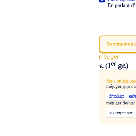
En parlant d’
Synonymes 
méjuger
er
v. (1
gr.)
Sens principau
méjuger
(qqn ou
déprécier
mép
méjuger de
(qqn
se tromper sur