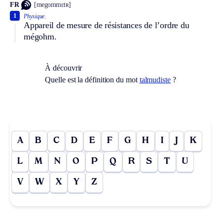
FR
[megommɛtʀ]
1
Physique.
Appareil de mesure de résistances de l’ordre du
mégohm.
À découvrir
Quelle est la définition du mot
talmudiste
?
A
B
C
D
E
F
G
H
I
J
K
L
M
N
O
P
Q
R
S
T
U
V
W
X
Y
Z