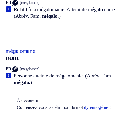
FR
[megalɔman]
Relatif à la mégalomanie. Atteint de mégalomanie.
1
(
Abrév.
Fam.
mégalo.
)
mégalomane
nom
FR
[megalɔman]
Personne atteinte de mégalomanie. (
Abrév.
Fam.
1
mégalo.
)
À découvrir
Connaissez-vous la définition du mot
dynamogénie
?