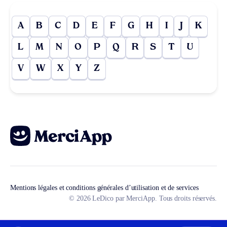
A
B
C
D
E
F
G
H
I
J
K
L
M
N
O
P
Q
R
S
T
U
V
W
X
Y
Z
Mentions légales et conditions générales d’utilisation et de services
© 2026 LeDico par MerciApp. Tous droits réservés.