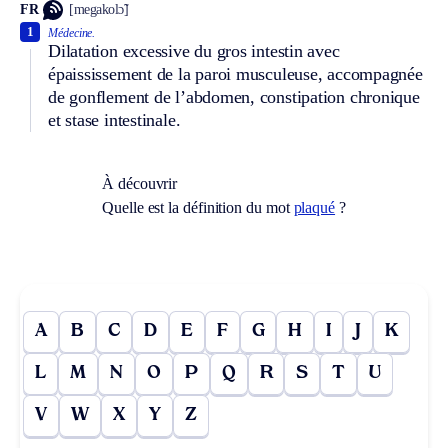
FR
[megakolɔ̃]
1
Médecine.
Dilatation excessive du gros intestin avec
épaississement de la paroi musculeuse, accompagnée
de gonflement de l’abdomen, constipation chronique
et stase intestinale.
À découvrir
Quelle est la définition du mot
plaqué
?
A
B
C
D
E
F
G
H
I
J
K
L
M
N
O
P
Q
R
S
T
U
V
W
X
Y
Z