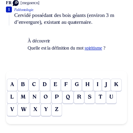
FR
[megaseʀɔs]
1
Paléontologie.
Cervidé possédant des bois géants (environ 3 m
d’envergure), existant au quaternaire.
À découvrir
Quelle est la définition du mot
spiritisme
?
A
B
C
D
E
F
G
H
I
J
K
L
M
N
O
P
Q
R
S
T
U
V
W
X
Y
Z