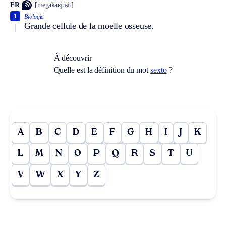
FR
[megakaʀjɔsit]
1
Biologie.
Grande cellule de la moelle osseuse.
À découvrir
Quelle est la définition du mot
sexto
?
A
B
C
D
E
F
G
H
I
J
K
L
M
N
O
P
Q
R
S
T
U
V
W
X
Y
Z