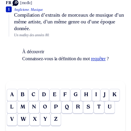
FR
[mɛdlɛ]
1
Anglicisme.
Musique.
Compilation d’extraits de morceaux de musique d’un
même artiste, d’un même genre ou d’une époque
donnée.
Un medley des années 80.
À découvrir
Connaissez-vous la définition du mot
requêter
?
A
B
C
D
E
F
G
H
I
J
K
L
M
N
O
P
Q
R
S
T
U
V
W
X
Y
Z